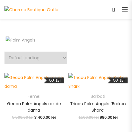
OUTLET
OUTLET
Femei
Barbati
Geaca Palm Angels roz de
Tricou Palm Angels “Broken
dama
Shark”
5.560,00
lei
3.400,00
lei
1.566,00
lei
980,00
lei