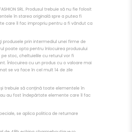
SHION SRL. Produsul trebuie să nu fie folosit
entele în starea originală spre a putea fi
e care îl fac impropriu pentru a fi vândut ca
produsele prin intermediul unei firme de
rul poate opta pentru înlocuirea produsului
pe stoc, cheltuielile cu returul vor fi
ant. Înlocuirea cu un produs cu o valoare mai
at se va face în cel mult 14 de zile
e, și trebuie să conțină toate elementele în
 sau au fost îndepărtate elemente care îl fac
eciale, se aplica politica de returnare
rval de 48h echipa charmeboutique.ro