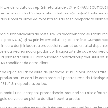
 zile de la data acceptării returului de către CHARM BOUTIQUE FA
rotecție să nu fi fost îndepărtate, și trebuie să conțină toate elem
rodusul poartă urme de folosință sau au fost îndepărtate element
erea dumneavoastră de restituire, vă recomandăm să rambursaţi 
 Express, GLS), şi nu prin intermediul Poştei Române. Cumpărăto
 în care doriţi înlocuirea produsului returnat cu un altul disponibil 
cele cu livrarea noului produs vor fi suportate de catre comerci
a primirea coletului. Rambursarea contravalorii produsului return
BAN specificat de catre client.
ost desigilat, sau accesoriile de protecție să nu fi fost îndepărtat
i produs nou. În cazul în care produsul poartă urme de folosință
, RETURUL nu poate avea loc.
n cadrul unei campanii promotionale, reduceri sau alte oferte sp
egala cu valoarea platita de client pentru produs.
ndat sau un produs ce prezintă defecte, contactaţi într-un inte