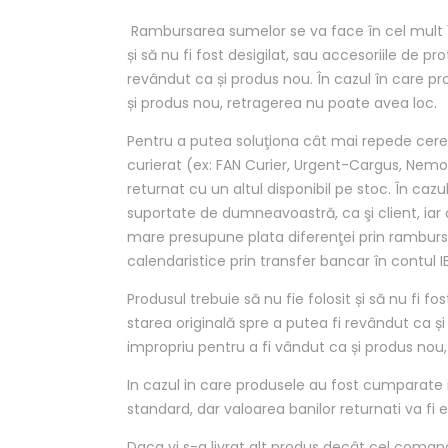
Rambursarea sumelor se va face în cel mult 14
și să nu fi fost desigilat, sau accesoriile de p
revândut ca și produs nou. În cazul în care p
și produs nou, retragerea nu poate avea loc.
Pentru a putea soluţiona cât mai repede cer
curierat (ex: FAN Curier, Urgent-Cargus, Nemo
returnat cu un altul disponibil pe stoc. În cazul
suportate de dumneavoastră, ca şi client, iar 
mare presupune plata diferenţei prin ramburs l
calendaristice prin transfer bancar în contul I
Produsul trebuie să nu fie folosit și să nu fi f
starea originală spre a putea fi revândut ca ș
impropriu pentru a fi vândut ca și produs nou
In cazul in care produsele au fost cumparate i
standard, dar valoarea banilor returnati va fi 
Daca vi s-a livrat alt produs decât cel coma