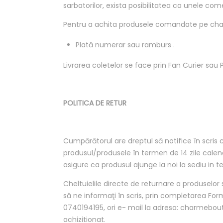
sarbatorilor, exista posibilitatea ca unele comen
Pentru a achita produsele comandate pe char
Plată numerar sau ramburs .
Livrarea coletelor se face prin Fan Curier sa
POLITICA DE RETUR
Cumpărătorul are dreptul să notifice în scris 
produsul/produsele în termen de 14 zile calend
asigure ca produsul ajunge la noi la sediu in 
Cheltuielile directe de returnare a produselor
să ne informaţi în scris, prin completarea For
0740194195, ori e- mail la adresa: charmebo
achizitionat.