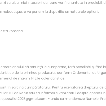
zi sa aiba mici intarzieri, dar care vor fi anuntate in prealabil, cl
meboutique.ro va punem la dispozitie urmatoarele optiuni:
u Posta Romana.
comerciantului că renunţă la cumpărare, fără penalităţi şi fără i
aristice de la primirea produsului, conform Ordonanței de Urgenț
termenul de maxim 14 zile calendaristice.
 sunt în sarcina cumpărătorului. Pentru exercitarea dreptului de 
mularului de Retur sau sa informeze vanzatorul despre operatiune
utiqueoutlet2023@gmail.com – unde sa mentioneze Numele, Pren