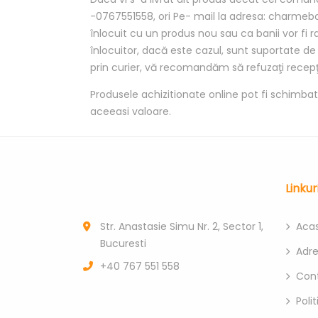
-0767551558, ori Pe- mail la adresa: charmeb
înlocuit cu un produs nou sau ca banii vor fi r
înlocuitor, dacă este cazul, sunt suportate de
prin curier, vă recomandăm să refuzaţi recepţi
Produsele achizitionate online pot fi schimbat
aceeasi valoare.
Linkur
Str. Anastasie Simu Nr. 2, Sector 1,
Aca
Bucuresti
Adr
+40 767 551 558
Con
Poli