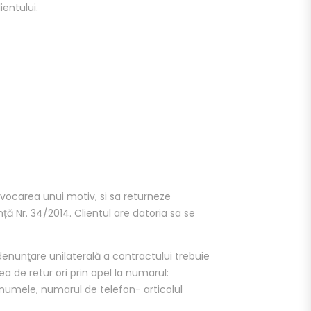
ientului.
nvocarea unui motiv, si sa returneze
ă Nr. 34/2014. Clientul are datoria sa se
denunţare unilaterală a contractului trebuie
a de retur ori prin apel la numarul:
umele, numarul de telefon- articolul