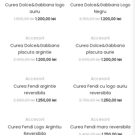
Curea Dolce&Gabbana logo
Curea Dolce&Gabbana Logo
auriu
Negru
1.800,00
lei
1.200,00
lei
2.150,00
lei
1.200,00
lei
Accesorii
Accesorii
OUTLET
OUTLET
Curea Dolce&Gabbana
Curea Dolce&Gabbana
placuta argintie
placuta aurie
2.000,00
lei
1.200,00
lei
2.000,00
lei
1.200,00
lei
Accesorii
Accesorii
OUTLET
OUTLET
Curea Fendi argintie
Curea Fendi cu logo auriu
reversibila
reversibila
2.660,00
lei
1.250,00
lei
2.700,00
lei
1.250,00
lei
Accesorii
Accesorii
OUTLET
OUTLET
Curea Fendi Logo Argintiu
Curea Fendi maro reversibila
Reversibila
2.400,00
lei
1.250,00
lei