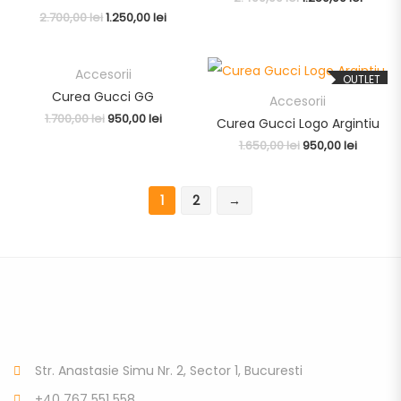
2.700,00
lei
1.250,00
lei
Accesorii
OUTLET
OUTLET
Curea Gucci GG
Accesorii
1.700,00
lei
950,00
lei
Curea Gucci Logo Argintiu
1.650,00
lei
950,00
lei
1
2
→
Str. Anastasie Simu Nr. 2, Sector 1, Bucuresti
+40 767 551 558