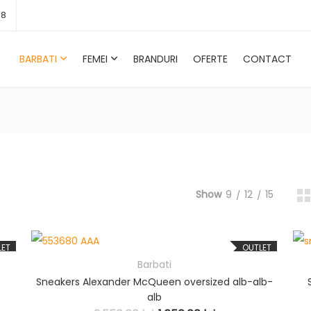
58
BARBATI
FEMEI
BRANDURI
OFERTE
CONTACT
Show
9
12
15
LET
OUTLET
Barbati
Sneakers Alexander McQueen oversized alb-alb-
alb