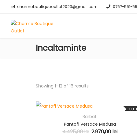
charmeboutiqueoutlet2023@gmail.com
0767-551-5
Incaltaminte
Showing 1–12 of 16 results
OUT
Barbati
Pantofi Versace Medusa
4.425,00
lei
2.970,00
lei