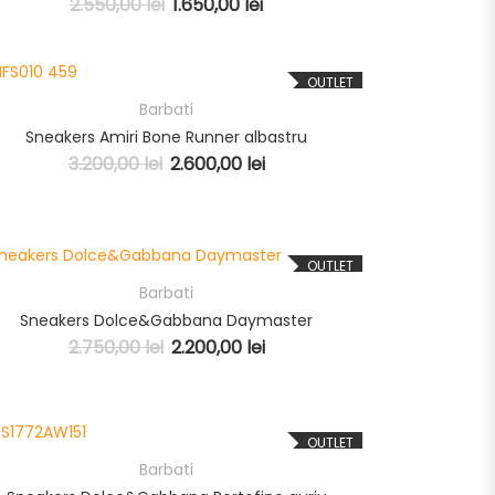
2.550,00
lei
1.650,00
lei
OUTLET
Barbati
Sneakers Amiri Bone Runner albastru
3.200,00
lei
2.600,00
lei
OUTLET
Barbati
Sneakers Dolce&Gabbana Daymaster
2.750,00
lei
2.200,00
lei
OUTLET
Barbati