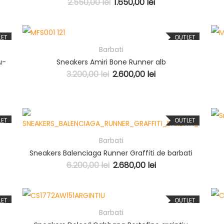
2.550,00
lei
1.650,00
lei
LET
OUTLET
Barbati
u-
Sneakers Amiri Bone Runner alb
3.200,00
lei
2.600,00
lei
LET
OUTLET
Barbati
Sneakers Balenciaga Runner Graffiti de barbati
6.200,00
lei
2.680,00
lei
LET
OUTLET
Barbati