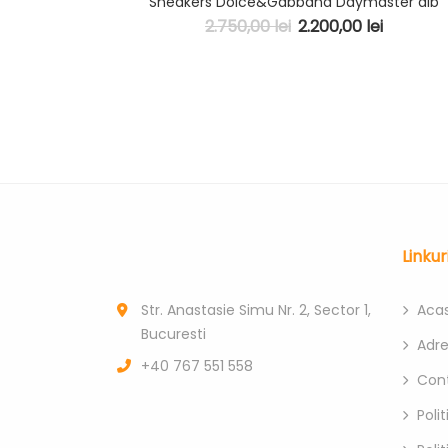
Sneakers Dolce&Gabbana Daymaster alb
2.750,00
lei
2.200,00
lei
Linkur
Str. Anastasie Simu Nr. 2, Sector 1,
Aca
Bucuresti
Adr
+40 767 551 558
Con
Poli