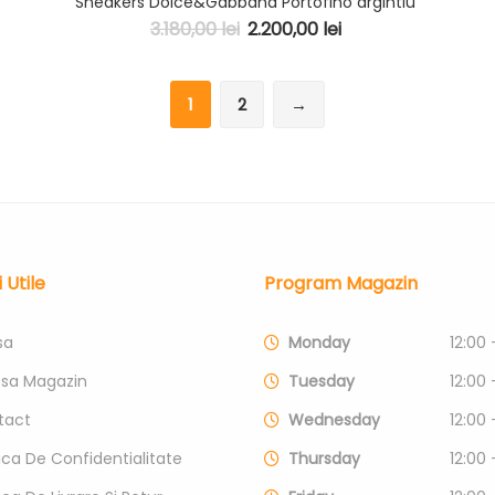
Sneakers Dolce&Gabbana Portofino argintiu
3.180,00
lei
2.200,00
lei
1
2
→
i Utile
Program Magazin
sa
Monday
12:00 
esa Magazin
Tuesday
12:00 
tact
Wednesday
12:00 
tica De Confidentialitate
Thursday
12:00 