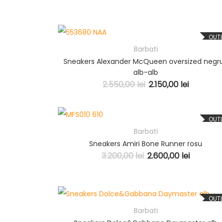
OUT
Barbati
Sneakers Alexander McQueen oversized negr
alb-alb
2.550,00
lei
2.150,00
lei
OUT
Barbati
Sneakers Amiri Bone Runner rosu
3.200,00
lei
2.600,00
lei
OUT
Barbati