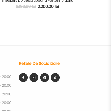
Sneakers Dolce&Gabbana Portofino auriu
3.180,00
lei
2.200,00
lei
Retele De Socializare
- 20:00
- 20:00
- 20:00
- 20:00