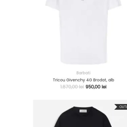
Barbati
Tricou Givenchy 4G Brodat, alb
1.870,00
lei
950,00
lei
OUT