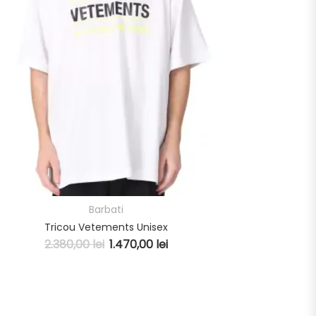
Barbati
Tricou Vetements Unisex
2.380,00
lei
1.470,00
lei