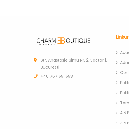
Linkur
Aca
Str. Anastasie Simu Nr. 2, Sector 1,
Adr
Bucuresti
Con
+40 767 551 558
Poli
Poli
Term
A.N.P
A.N.