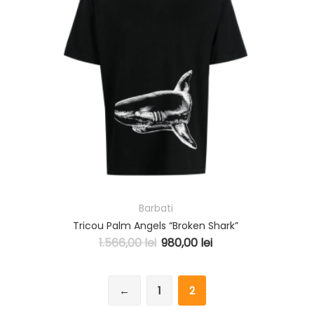
Barbati
Tricou Palm Angels “Broken Shark”
1.566,00
lei
980,00
lei
←
1
2