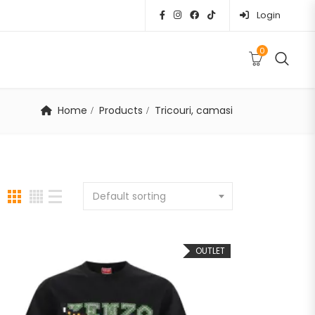
Login
0
0
EI
BRANDURI
OFERTE
CONTACT
Home
Products
Tricouri, camasi
Default sorting
OUTLET