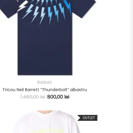
Barbati
Tricou Neil Barrett “Thunderbolt” albastru
1.460,00
lei
800,00
lei
OUTLET