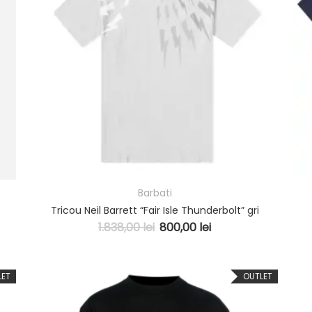
Barbati
Tricou Neil Barrett “Fair Isle Thunderbolt” gri
1.838,00
lei
800,00
lei
LET
OUTLET