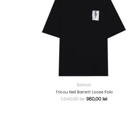
Barbati
Tricou Neil Barrett Loose Polo
1.340,00
lei
980,00
lei