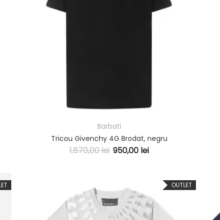
Barbati
Tricou Givenchy 4G Brodat, negru
1.870,00
lei
950,00
lei
LET
OUTLET