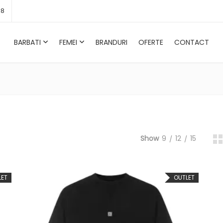
58
BARBATI
FEMEI
BRANDURI
OFERTE
CONTACT
BARBATI
FEM
Show
9
12
15
LET
OUTLET