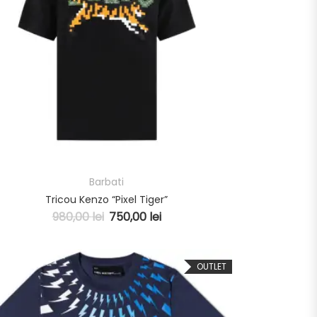
Barbati
Tricou Kenzo “Pixel Tiger”
980,00
lei
750,00
lei
OUTLET