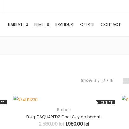
BARBATI
FEMEI
BRANDURI
OFERTE
CONTACT
Show
9
12
15
LET
OUTLET
Barbati
Blugi DSQUARED2 Cool Guy de barbati
2.580,00
lei
1.950,00
lei