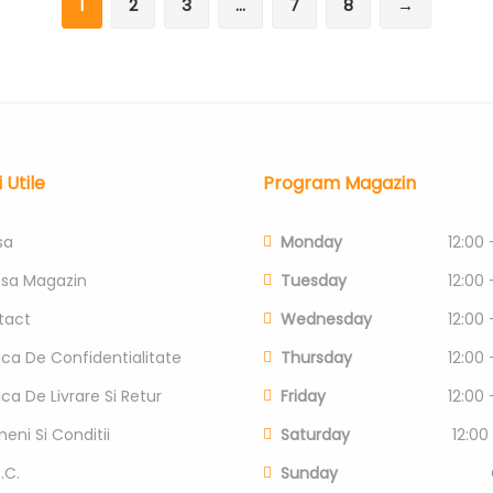
1
2
3
…
7
8
→
i Utile
Program Magazin
sa
Monday
12:00 
esa Magazin
Tuesday
12:00 
tact
Wednesday
12:00 
tica De Confidentialitate
Thursday
12:00 
tica De Livrare Si Retur
Friday
12:00 
eni Si Conditii
Saturday
12:00
.C.
Sunday