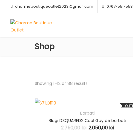
charmeboutiqueoutlet2023@gmail.com
0767-551-558
Shop
Showing 1–12 of 88 results
OUT
Barbati
Blugi DSQUARED2 Cool Guy de barbati
2.750,00
lei
2.050,00
lei