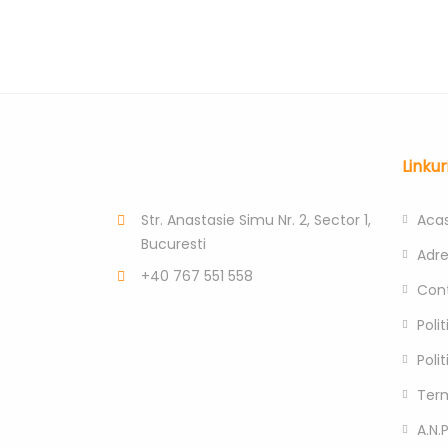
Linkur
Str. Anastasie Simu Nr. 2, Sector 1,
Aca
Bucuresti
Adr
+40 767 551 558
Con
Poli
Poli
Term
A.N.P